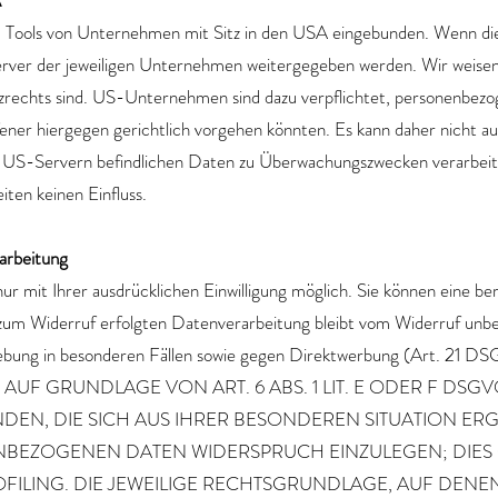
A
 Tools von Unternehmen mit Sitz in den USA eingebunden. Wenn diese
er der jeweiligen Unternehmen weitergegeben werden. Wir weisen d
zrechts sind. US-Unternehmen sind dazu verpflichtet, personenbez
fener hiergegen gerichtlich vorgehen könnten. Es kann daher nicht 
 US-Servern befindlichen Daten zu Überwachungszwecken verarbeite
iten keinen Einfluss.
rarbeitung
 mit Ihrer ausdrücklichen Einwilligung möglich. Sie können eine berei
 zum Widerruf erfolgten Datenverarbeitung bleibt vom Widerruf unbe
ebung in besonderen Fällen sowie gegen Direktwerbung (Art. 21 D
UF GRUNDLAGE VON ART. 6 ABS. 1 LIT. E ODER F DSGV
NDEN, DIE SICH AUS IHRER BESONDEREN SITUATION ER
BEZOGENEN DATEN WIDERSPRUCH EINZULEGEN; DIES GI
FILING. DIE JEWEILIGE RECHTSGRUNDLAGE, AUF DENE