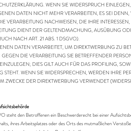
CHUTZERKLÄRUNG. WENN SIE WIDERSPRUCH EINLEGEN,
NEN DATEN NICHT MEHR VERARBEITEN, ES SEI DENN
E VERARBEITUNG NACHWEISEN, DIE IHRE INTERESSEN,
EITUNG DIENT DER GELTENDMACHUNG, AUSÜBUNG OD
H NACH ART. 21 ABS. 1 DSGVO).
EN DATEN VERARBEITET, UM DIREKTWERBUNG ZU BETR
H GEGEN DIE VERARBEITUNG SIE BETREFFENDER PER
NZULEGEN; DIES GILT AUCH FÜR DAS PROFILING, SOWE
G STEHT. WENN SIE WIDERSPRECHEN, WERDEN IHRE 
M ZWECKE DER DIREKTWERBUNG VERWENDET (WIDERSPR
fsichts­behörde
O steht den Betroffenen ein Beschwerderecht bei einer Aufsichtsb
halts, ihres Arbeitsplatzes oder des Orts des mutmaßlichen Versto